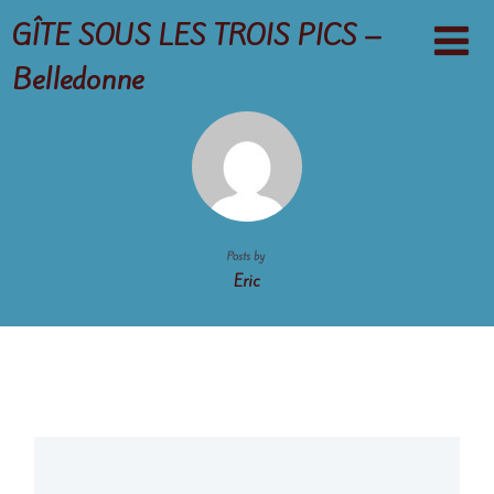
GÎTE SOUS LES TROIS PICS –
Belledonne
Posts by
Eric