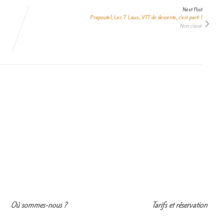
Next Post
Prapoutel, Les 7 Laux, VTT de descente, c’est parti !
Non classé
Où sommes-nous ?
Tarifs et réservation