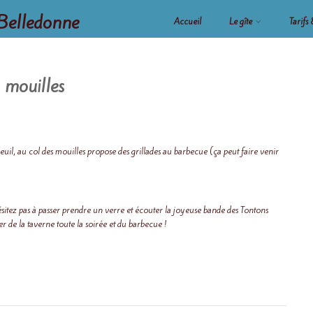
Belledonne
Accueil
Le gîte
Tarifs
s mouilles
euil, au col des mouilles propose des grillades au barbecue (ça peut faire venir
ésitez pas à passer prendre un verre et écouter la joyeuse bande des Tontons
 de la taverne toute la soirée et du barbecue !