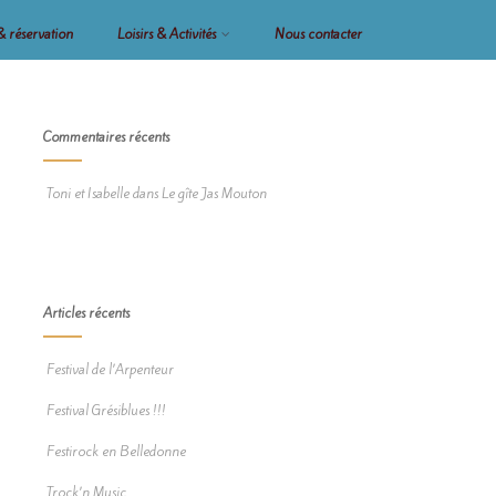
 & réservation
Loisirs & Activités
Nous contacter
Commentaires récents
Toni et Isabelle
dans
Le gîte Jas Mouton
Articles récents
Festival de l’Arpenteur
Festival Grésiblues !!!
Festirock en Belledonne
Trock’n Music