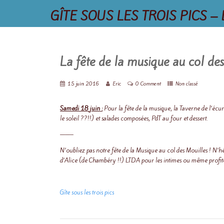
GÎTE SOUS LES TROIS PICS – 
La fête de la musique au col de
15 juin 2016
Eric
0 Comment
Non classé
Samedi 18 juin :
Pour la fête de la musique, la Taverne de l’écur
le soleil ??!!) et salades composées, PdT au four et dessert.
——–
N’oubliez pas notre fête de la Musique au col des Mouilles ! N’h
d’Alice (de Chambéry !!) LTDA pour les intimes ou même profiter
Gîte sous les trois pics