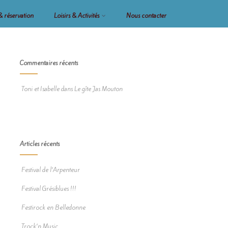
 & réservation
Loisirs & Activités
Nous contacter
Commentaires récents
Toni et Isabelle
dans
Le gîte Jas Mouton
Articles récents
Festival de l’Arpenteur
Festival Grésiblues !!!
Festirock en Belledonne
Trock’n Music